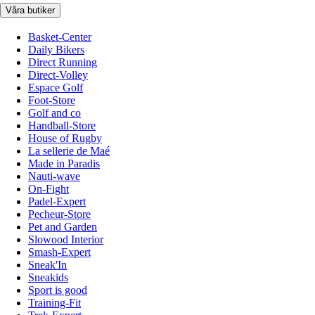
Våra butiker
Basket-Center
Daily Bikers
Direct Running
Direct-Volley
Espace Golf
Foot-Store
Golf and co
Handball-Store
House of Rugby
La sellerie de Maé
Made in Paradis
Nauti-wave
On-Fight
Padel-Expert
Pecheur-Store
Pet and Garden
Slowood Interior
Smash-Expert
Sneak'In
Sneakids
Sport is good
Training-Fit