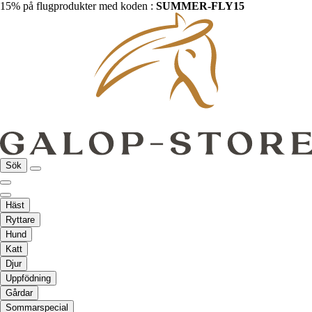
15% på flugprodukter med koden :
SUMMER-FLY15
Sök
Häst
Ryttare
Hund
Katt
Djur
Uppfödning
Gårdar
Sommarspecial