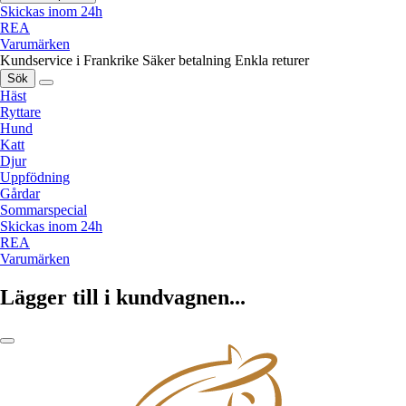
Skickas inom 24h
REA
Varumärken
Kundservice i Frankrike
Säker betalning
Enkla returer
Sök
Häst
Ryttare
Hund
Katt
Djur
Uppfödning
Gårdar
Sommarspecial
Skickas inom 24h
REA
Varumärken
Lägger till i kundvagnen...