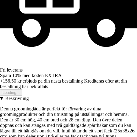
Fri leverans
Spara 10%
med koden
EXTRA
+156,50 kr
erbjuds pa din nasta bestallning
Krediteras efter att din
bestallning har bekraftats
Loading...
Beskrivning
Denna groominglåda är perfekt för förvaring av dina
groomingprodukter och din utrustning på utställningar och hemma.
Den är 30 cm hög, 40 cm bred och 28 cm djup. Den övre delen
öppnas och kan stängas med två guldfärgade spärrhakar som du kan
lägga till ett hänglås om du vill. Inuti hittar du ett stort fack (25x38x26
cm) som kan delas upp i två eller tre fack tack vare två tunna