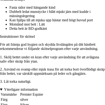
Fasta sidor med hängande kind
Dubbelt ledat munstycke i blått mjukt järn med kudde i
mässingslegering
Kan hjälpa till att mjuka upp hästar med högt huvud port
Motstånd mot bett : Lätt
Detta bett är BD-godkänt
Instruktioner för skötsel
För att främja god hygien och skydda livslängden på ditt hästbett
rekommenderar vi följande skötselprogram efter varje användning.
1. Skölj bettet under en kran efter varje användning för att avlägsna
saliv eller skräp från ytan.
2. Använd en svamp eller mjuk trasa för att torka bort överflödigt skräp
från bettet, var särskilt uppmärksam på leder och gångjärn.
3. Låt torka naturligt.
Ytterligare information
Varumärke
Premier Equine
Färg
silver
Färg
Silver