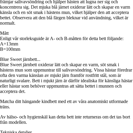
främjar salivavsöndring och hjälper hästen att lugna ner sig och
koncentrera sig. Det mjuka blå järnet oxiderar lätt och skapar en varm
känsla och en söt smak i hästens mun, vilket hjälper den att acceptera
bettet. Observera att den blå färgen bleknar vid användning, vilket är
normalt.
Mått
Enligt vår storleksguide är A- och B-måtten för detta bett följande:
A=13mm
B=100mm
Blue Sweet järnbett...
Blue Sweet järnbett oxiderar lätt och skapar en varm, söt smak i
hästens mun som uppmuntrar till salivavsöndring. Vissa hästar föredrar
ofta den varma känslan av mjukt järn framför rostfritt stål, som är
naturligt svalare. Bett i mjukt järn är därför idealiska för känsliga hästar
eller hästar som behöver uppmuntras att sätta bettet i munnen och
acceptera det.
Matcha ditt hängande kindbett med ett av våra anatomiskt utformade
träns.
Av hälso- och hygienskäl kan detta bett inte returneras om det tas bort
från modellen.
Tekniska detaljer