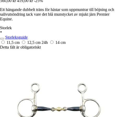
560,00 kr
419,00 kr
-25%
Ett hängande dubbelt träns för hästar som uppmuntrar till böjning och
salivutsöndring tack vare det blå munstycket av mjukt järn Premier
Equine.
Storlek
*
Storleksguide
11,5 cm
12,5 cm
24h
14 cm
Detta fält är obligatoriskt