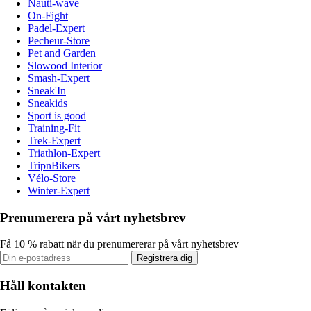
Nauti-wave
On-Fight
Padel-Expert
Pecheur-Store
Pet and Garden
Slowood Interior
Smash-Expert
Sneak'In
Sneakids
Sport is good
Training-Fit
Trek-Expert
Triathlon-Expert
TripnBikers
Vélo-Store
Winter-Expert
Prenumerera på vårt nyhetsbrev
Få 10 % rabatt när du prenumererar på vårt nyhetsbrev
Registrera dig
Håll kontakten