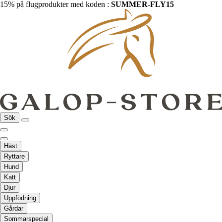
15% på flugprodukter med koden :
SUMMER-FLY15
Sök
Häst
Ryttare
Hund
Katt
Djur
Uppfödning
Gårdar
Sommarspecial