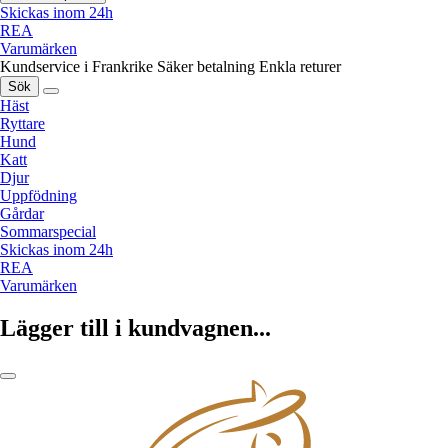
Skickas inom 24h
REA
Varumärken
Kundservice i Frankrike
Säker betalning
Enkla returer
Sök
Häst
Ryttare
Hund
Katt
Djur
Uppfödning
Gårdar
Sommarspecial
Skickas inom 24h
REA
Varumärken
Lägger till i kundvagnen...