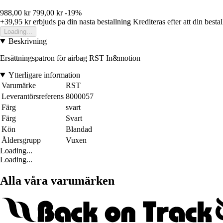
988,00 kr
799,00 kr
-19%
+39,95 kr
erbjuds pa din nasta bestallning
Krediteras efter att din besta
Loading...
Beskrivning
Ersättningspatron för airbag RST In&motion
Ytterligare information
Varumärke
RST
Leverantörsreferens
8000057
Färg
svart
Färg
Svart
Kön
Blandad
Åldersgrupp
Vuxen
Loading...
Loading...
Alla våra varumärken