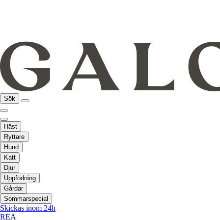
Sök
Häst
Ryttare
Hund
Katt
Djur
Uppfödning
Gårdar
Sommarspecial
Skickas inom 24h
REA