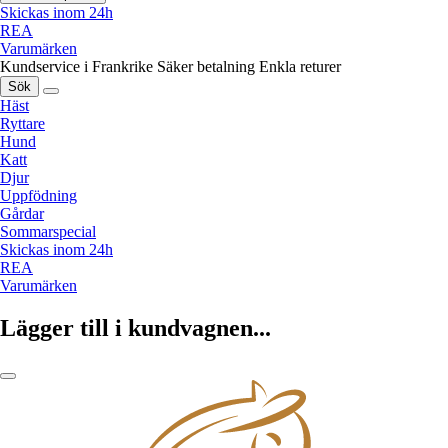
Skickas inom 24h
REA
Varumärken
Kundservice i Frankrike
Säker betalning
Enkla returer
Sök
Häst
Ryttare
Hund
Katt
Djur
Uppfödning
Gårdar
Sommarspecial
Skickas inom 24h
REA
Varumärken
Lägger till i kundvagnen...