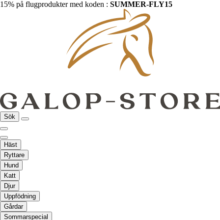
15% på flugprodukter med koden :
SUMMER-FLY15
Sök
Häst
Ryttare
Hund
Katt
Djur
Uppfödning
Gårdar
Sommarspecial