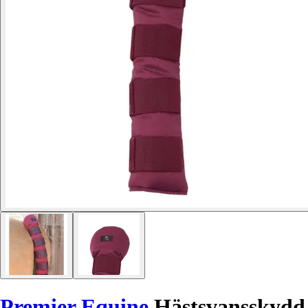
Premier Equine
Hästsvansskydd