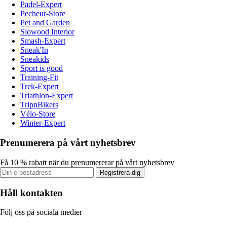
Padel-Expert
Pecheur-Store
Pet and Garden
Slowood Interior
Smash-Expert
Sneak'In
Sneakids
Sport is good
Training-Fit
Trek-Expert
Triathlon-Expert
TripnBikers
Vélo-Store
Winter-Expert
Prenumerera på vårt nyhetsbrev
Få 10 % rabatt när du prenumererar på vårt nyhetsbrev
Registrera dig
Håll kontakten
Följ oss på sociala medier