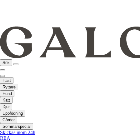
Sök
Häst
Ryttare
Hund
Katt
Djur
Uppfödning
Gårdar
Sommarspecial
Skickas inom 24h
REA