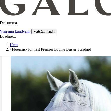
Delsumma
Visa min kundvagn
Fortsätt handla
Loading...
Hem
/
Flugmask för häst Premier Equine Buster Standard