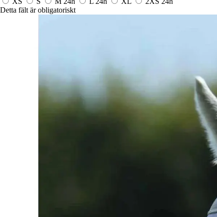
XS
S
M
24h
L
24h
XL
2XS
24h
Detta fält är obligatoriskt