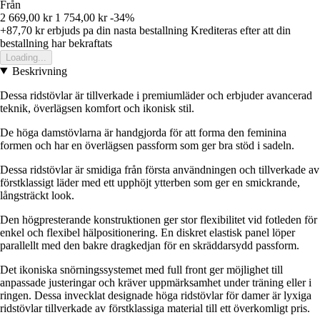
Från
2 669,00 kr
1 754,00 kr
-34%
+87,70 kr
erbjuds pa din nasta bestallning
Krediteras efter att din
bestallning har bekraftats
Loading...
Beskrivning
Dessa ridstövlar är tillverkade i premiumläder och erbjuder avancerad
teknik, överlägsen komfort och ikonisk stil.
De höga damstövlarna är handgjorda för att forma den feminina
formen och har en överlägsen passform som ger bra stöd i sadeln.
Dessa ridstövlar är smidiga från första användningen och tillverkade av
förstklassigt läder med ett upphöjt ytterben som ger en smickrande,
långsträckt look.
Den högpresterande konstruktionen ger stor flexibilitet vid fotleden för
enkel och flexibel hälpositionering. En diskret elastisk panel löper
parallellt med den bakre dragkedjan för en skräddarsydd passform.
Det ikoniska snörningssystemet med full front ger möjlighet till
anpassade justeringar och kräver uppmärksamhet under träning eller i
ringen. Dessa invecklat designade höga ridstövlar för damer är lyxiga
ridstövlar tillverkade av förstklassiga material till ett överkomligt pris.