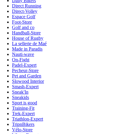
Daily Bikers
Direct Running
Direct-Volley
Espace Golf
Foot-Store
Golf and co
Handball-Store
House of Rugby
La sellerie de Maé
Made in Paradis
Nauti-wave
On-Fight
Padel-Expert
Pecheur-Store
Pet and Garden
Slowood Interior
Smash-Expert
Sneak'In
Sneakids
Sport is good
Training-Fit
Trek-Expert
Triathlon-Expert
TripnBikers
Vélo-Store