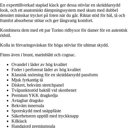
En experttillverkad staplad klack ger dessa stövlar en skräddarsydd
look, och ett anatomiskt dämpningssystem med skum med dubbel
densitet minskar trycket på foten när du går. Riktat stöd för häl, tå och
framfot absorberar stötar och ger långvarig komfort.
Kombinera dem med ett par Torino ridbyxor för damer för en autentisk
ridstil.
Kolla in förvaringsväskan för höga stövlar för ultimat skydd.
Finns även i brunt, marinblått och cognac.
Ovandel i läder av hög kvalitet
Foder i perforerat läder av hög kvalitet
Klassisk snörning för en skräddarsydd passform
Mjuk fyrkantig tå
Diskret, bekväm stretchpanel
Tvåpunktsstöd baktill vid skenbenet
Premium YKK dragkedja
Avtagbar dragsko
Bekväm innersula
Sporrskydd med snäppfäste
Säkerhetsrem upptill med tryckknapp
Kilklack
Handgjord premiumsula