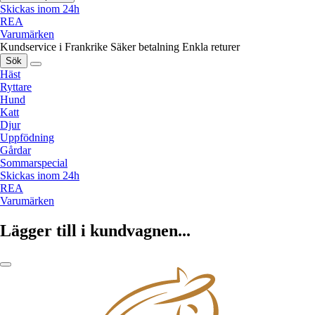
Skickas inom 24h
REA
Varumärken
Kundservice i Frankrike
Säker betalning
Enkla returer
Sök
Häst
Ryttare
Hund
Katt
Djur
Uppfödning
Gårdar
Sommarspecial
Skickas inom 24h
REA
Varumärken
Lägger till i kundvagnen...