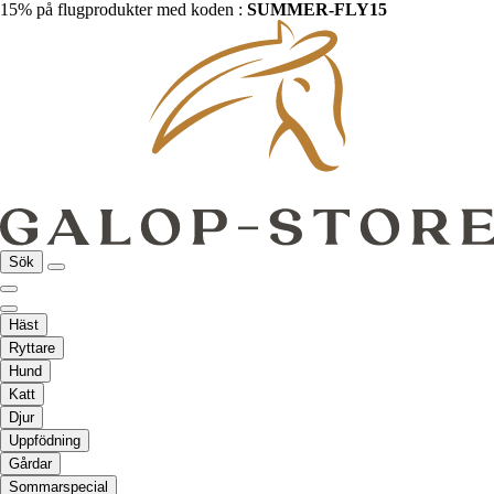
15% på flugprodukter med koden :
SUMMER-FLY15
Sök
Häst
Ryttare
Hund
Katt
Djur
Uppfödning
Gårdar
Sommarspecial