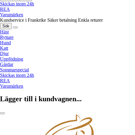
Skickas inom 24h
REA
Varumärken
Kundservice i Frankrike
Säker betalning
Enkla returer
Sök
Häst
Ryttare
Hund
Katt
Djur
Uppfödning
Gårdar
Sommarspecial
Skickas inom 24h
REA
Varumärken
Lägger till i kundvagnen...