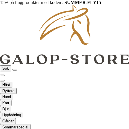
15% på flugprodukter med koden :
SUMMER-FLY15
Sök
Häst
Ryttare
Hund
Katt
Djur
Uppfödning
Gårdar
Sommarspecial