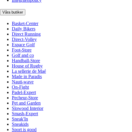
Integritetspolicy
Våra butiker
Basket-Center
Daily Bikers
Direct Running
Direct-Volley
Espace Golf
Foot-Store
Golf and co
Handball-Store
House of Rugby
La sellerie de Maé
Made in Paradis
Nauti-wave
On-Fight
Padel-Expert
Pecheur-Store
Pet and Garden
Slowood Interior
Smash-Expert
Sneak'In
Sneakids
Sport is good