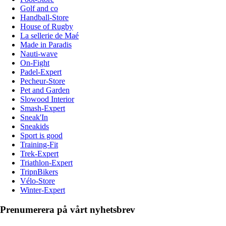
Golf and co
Handball-Store
House of Rugby
La sellerie de Maé
Made in Paradis
Nauti-wave
On-Fight
Padel-Expert
Pecheur-Store
Pet and Garden
Slowood Interior
Smash-Expert
Sneak'In
Sneakids
Sport is good
Training-Fit
Trek-Expert
Triathlon-Expert
TripnBikers
Vélo-Store
Winter-Expert
Prenumerera på vårt nyhetsbrev