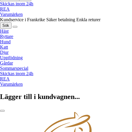
Skickas inom 24h
REA
Varumärken
Kundservice i Frankrike
Säker betalning
Enkla returer
Sök
Häst
Ryttare
Hund
Katt
Djur
Uppfödning
Gårdar
Sommarspecial
Skickas inom 24h
REA
Varumärken
Lägger till i kundvagnen...