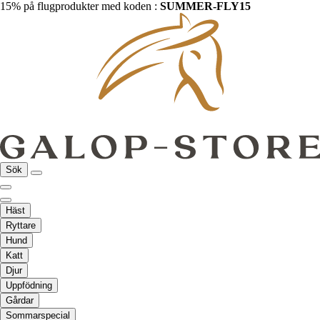
15% på flugprodukter med koden :
SUMMER-FLY15
Sök
Häst
Ryttare
Hund
Katt
Djur
Uppfödning
Gårdar
Sommarspecial