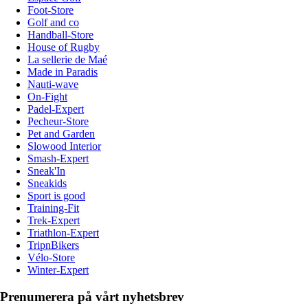
Foot-Store
Golf and co
Handball-Store
House of Rugby
La sellerie de Maé
Made in Paradis
Nauti-wave
On-Fight
Padel-Expert
Pecheur-Store
Pet and Garden
Slowood Interior
Smash-Expert
Sneak'In
Sneakids
Sport is good
Training-Fit
Trek-Expert
Triathlon-Expert
TripnBikers
Vélo-Store
Winter-Expert
Prenumerera på vårt nyhetsbrev