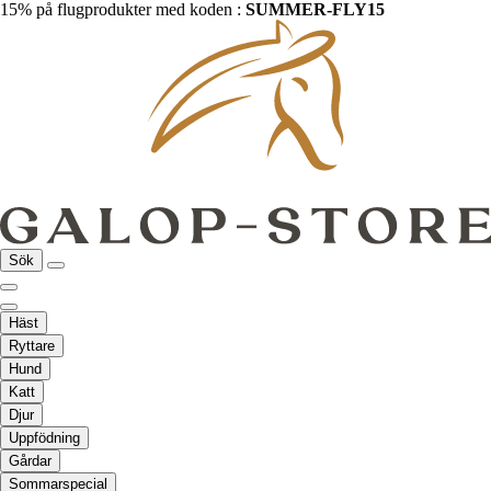
15% på flugprodukter med koden :
SUMMER-FLY15
Sök
Häst
Ryttare
Hund
Katt
Djur
Uppfödning
Gårdar
Sommarspecial