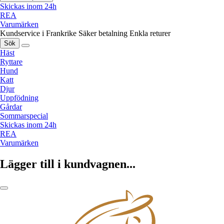
Skickas inom 24h
REA
Varumärken
Kundservice i Frankrike
Säker betalning
Enkla returer
Sök
Häst
Ryttare
Hund
Katt
Djur
Uppfödning
Gårdar
Sommarspecial
Skickas inom 24h
REA
Varumärken
Lägger till i kundvagnen...