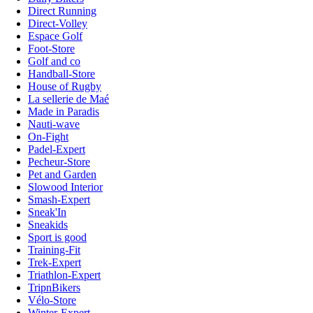
Direct Running
Direct-Volley
Espace Golf
Foot-Store
Golf and co
Handball-Store
House of Rugby
La sellerie de Maé
Made in Paradis
Nauti-wave
On-Fight
Padel-Expert
Pecheur-Store
Pet and Garden
Slowood Interior
Smash-Expert
Sneak'In
Sneakids
Sport is good
Training-Fit
Trek-Expert
Triathlon-Expert
TripnBikers
Vélo-Store
Winter-Expert