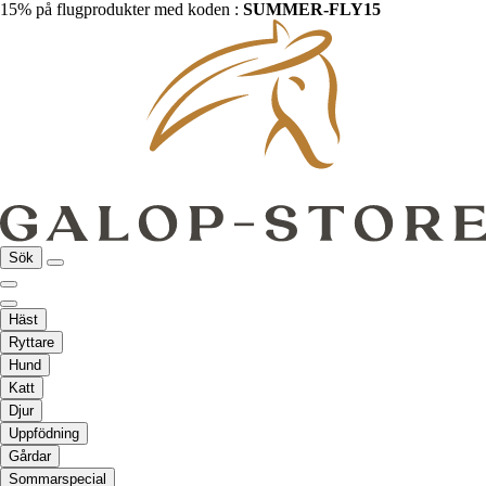
15% på flugprodukter med koden :
SUMMER-FLY15
Sök
Häst
Ryttare
Hund
Katt
Djur
Uppfödning
Gårdar
Sommarspecial