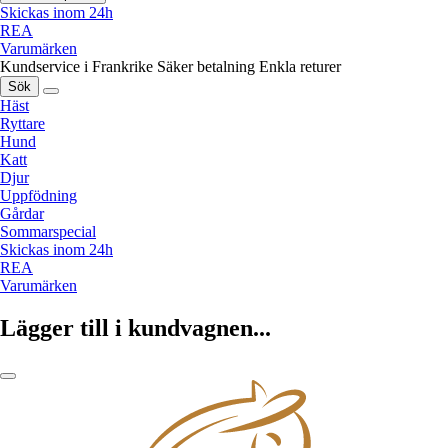
Skickas inom 24h
REA
Varumärken
Kundservice i Frankrike
Säker betalning
Enkla returer
Sök
Häst
Ryttare
Hund
Katt
Djur
Uppfödning
Gårdar
Sommarspecial
Skickas inom 24h
REA
Varumärken
Lägger till i kundvagnen...