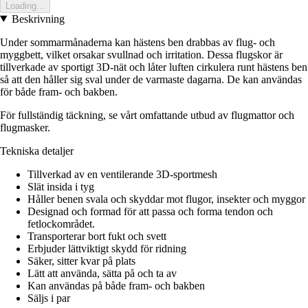
Loading...
Beskrivning
Under sommarmånaderna kan hästens ben drabbas av flug- och
myggbett, vilket orsakar svullnad och irritation. Dessa flugskor är
tillverkade av sportigt 3D-nät och låter luften cirkulera runt hästens ben
så att den håller sig sval under de varmaste dagarna. De kan användas
för både fram- och bakben.
För fullständig täckning, se vårt omfattande utbud av flugmattor och
flugmasker.
Tekniska detaljer
Tillverkad av en ventilerande 3D-sportmesh
Slät insida i tyg
Håller benen svala och skyddar mot flugor, insekter och myggor
Designad och formad för att passa och forma tendon och
fetlockområdet.
Transporterar bort fukt och svett
Erbjuder lättviktigt skydd för ridning
Säker, sitter kvar på plats
Lätt att använda, sätta på och ta av
Kan användas på både fram- och bakben
Säljs i par