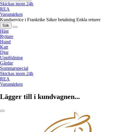
Skickas inom 24h
REA
Varumärken
Kundservice i Frankrike
Säker betalning
Enkla returer
Sök
Häst
Ryttare
Hund
Katt
Djur
Uppfödning
Gårdar
Sommarspecial
Skickas inom 24h
REA
Varumärken
Lägger till i kundvagnen...