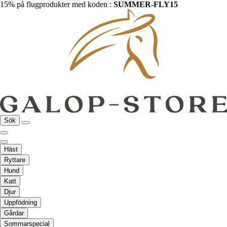
15% på flugprodukter med koden :
SUMMER-FLY15
Sök
Häst
Ryttare
Hund
Katt
Djur
Uppfödning
Gårdar
Sommarspecial