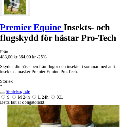
Premier Equine
Insekts- och
flugskydd för hästar Pro-Tech
Från
483,00 kr
364,00 kr
-25%
Skydda din hästs ben från flugor och insekter i sommar med anti-
insekts damasker Premier Equine Pro-Tech.
Storlek
*
Storleksguide
S
M
24h
L
24h
XL
Detta fält är obligatoriskt