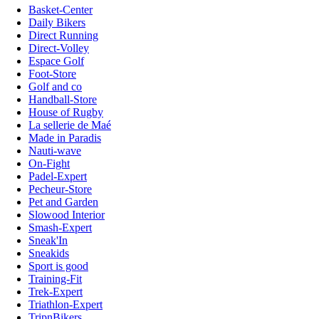
Basket-Center
Daily Bikers
Direct Running
Direct-Volley
Espace Golf
Foot-Store
Golf and co
Handball-Store
House of Rugby
La sellerie de Maé
Made in Paradis
Nauti-wave
On-Fight
Padel-Expert
Pecheur-Store
Pet and Garden
Slowood Interior
Smash-Expert
Sneak'In
Sneakids
Sport is good
Training-Fit
Trek-Expert
Triathlon-Expert
TripnBikers