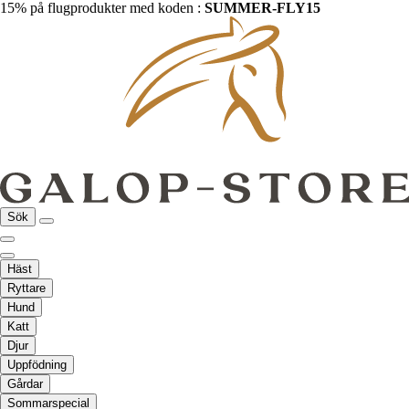
15% på flugprodukter med koden :
SUMMER-FLY15
Sök
Häst
Ryttare
Hund
Katt
Djur
Uppfödning
Gårdar
Sommarspecial