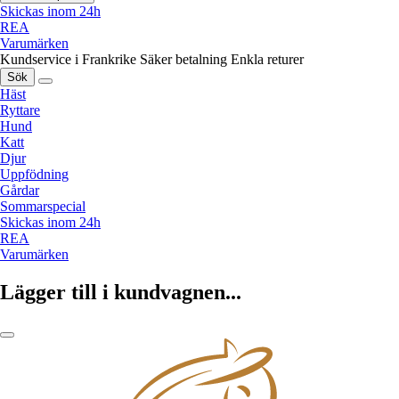
Skickas inom 24h
REA
Varumärken
Kundservice i Frankrike
Säker betalning
Enkla returer
Sök
Häst
Ryttare
Hund
Katt
Djur
Uppfödning
Gårdar
Sommarspecial
Skickas inom 24h
REA
Varumärken
Lägger till i kundvagnen...