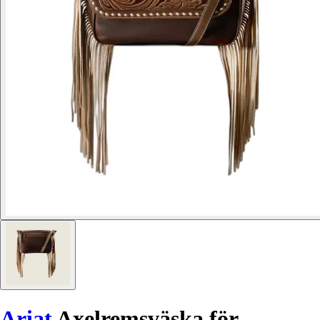
Ariat
Axelremsväska för