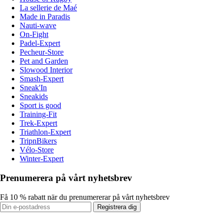
La sellerie de Maé
Made in Paradis
Nauti-wave
On-Fight
Padel-Expert
Pecheur-Store
Pet and Garden
Slowood Interior
Smash-Expert
Sneak'In
Sneakids
Sport is good
Training-Fit
Trek-Expert
Triathlon-Expert
TripnBikers
Vélo-Store
Winter-Expert
Prenumerera på vårt nyhetsbrev
Få 10 % rabatt när du prenumererar på vårt nyhetsbrev
Registrera dig