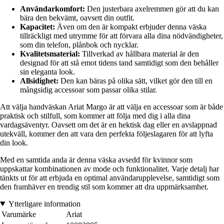
Användarkomfort:
Den justerbara axelremmen gör att du kan
bära den bekvämt, oavsett din outfit.
Kapacitet:
Även om den är kompakt erbjuder denna väska
tillräckligt med utrymme för att förvara alla dina nödvändigheter,
som din telefon, plånbok och nycklar.
Kvalitetsmaterial:
Tillverkad av hållbara material är den
designad för att stå emot tidens tand samtidigt som den behåller
sin eleganta look.
Allsidighet:
Den kan bäras på olika sätt, vilket gör den till en
mångsidig accessoar som passar olika stilar.
Att välja handväskan Ariat Margo är att välja en accessoar som är både
praktisk och stilfull, som kommer att följa med dig i alla dina
vardagsäventyr. Oavsett om det är en hektisk dag eller en avslappnad
utekväll, kommer den att vara den perfekta följeslagaren för att lyfta
din look.
Med en samtida anda är denna väska avsedd för kvinnor som
uppskattar kombinationen av mode och funktionalitet. Varje detalj har
tänkts ut för att erbjuda en optimal användarupplevelse, samtidigt som
den framhäver en trendig stil som kommer att dra uppmärksamhet.
Ytterligare information
Varumärke
Ariat