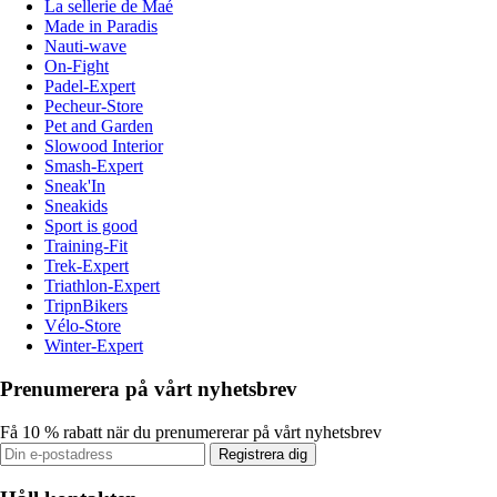
La sellerie de Maé
Made in Paradis
Nauti-wave
On-Fight
Padel-Expert
Pecheur-Store
Pet and Garden
Slowood Interior
Smash-Expert
Sneak'In
Sneakids
Sport is good
Training-Fit
Trek-Expert
Triathlon-Expert
TripnBikers
Vélo-Store
Winter-Expert
Prenumerera på vårt nyhetsbrev
Få 10 % rabatt när du prenumererar på vårt nyhetsbrev
Registrera dig