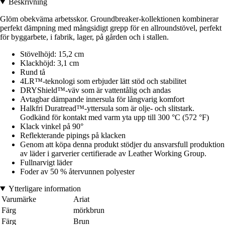
Beskrivning
Glöm obekväma arbetsskor. Groundbreaker-kollektionen kombinerar
perfekt dämpning med mångsidigt grepp för en allroundstövel, perfekt
för byggarbete, i fabrik, lager, på gården och i stallen.
Stövelhöjd: 15,2 cm
Klackhöjd: 3,1 cm
Rund tå
4LR™-teknologi som erbjuder lätt stöd och stabilitet
DRYShield™-väv som är vattentålig och andas
Avtagbar dämpande innersula för långvarig komfort
Halkfri Duratread™-yttersula som är olje- och slitstark.
Godkänd för kontakt med varm yta upp till 300 °C (572 °F)
Klack vinkel på 90°
Reflekterande pipings på klacken
Genom att köpa denna produkt stödjer du ansvarsfull produktion
av läder i garverier certifierade av Leather Working Group.
Fullnarvigt läder
Foder av 50 % återvunnen polyester
Ytterligare information
Varumärke
Ariat
Färg
mörkbrun
Färg
Brun