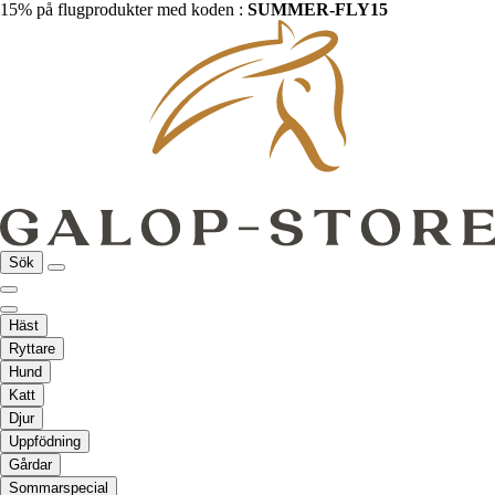
15% på flugprodukter med koden :
SUMMER-FLY15
Sök
Häst
Ryttare
Hund
Katt
Djur
Uppfödning
Gårdar
Sommarspecial