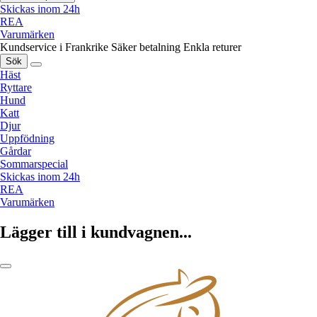
Skickas inom 24h
REA
Varumärken
Kundservice i Frankrike
Säker betalning
Enkla returer
Sök
Häst
Ryttare
Hund
Katt
Djur
Uppfödning
Gårdar
Sommarspecial
Skickas inom 24h
REA
Varumärken
Lägger till i kundvagnen...