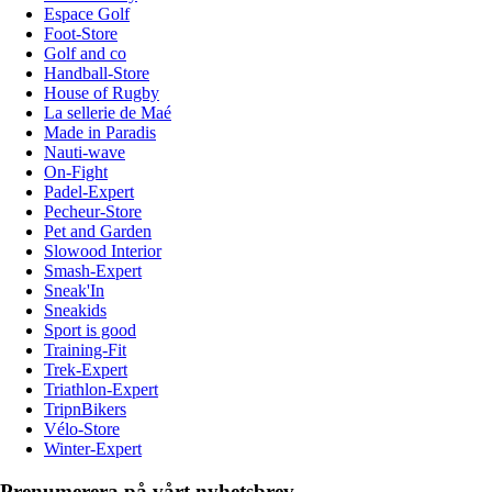
Espace Golf
Foot-Store
Golf and co
Handball-Store
House of Rugby
La sellerie de Maé
Made in Paradis
Nauti-wave
On-Fight
Padel-Expert
Pecheur-Store
Pet and Garden
Slowood Interior
Smash-Expert
Sneak'In
Sneakids
Sport is good
Training-Fit
Trek-Expert
Triathlon-Expert
TripnBikers
Vélo-Store
Winter-Expert
Prenumerera på vårt nyhetsbrev