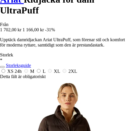
UltraPuff
Från
1 702,00 kr
1 166,00 kr
-31%
Upptäck damridjackan Ariat UltraPuff, som förenar stil och komfort
för moderna ryttare, samtidigt som den är prestandastark.
Storlek
*
Storleksguide
XS
24h
M
L
XL
2XL
Detta fält är obligatoriskt