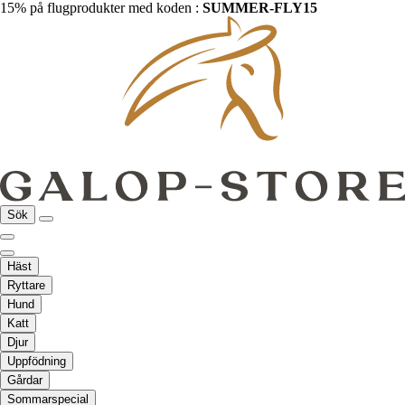
15% på flugprodukter med koden :
SUMMER-FLY15
Sök
Häst
Ryttare
Hund
Katt
Djur
Uppfödning
Gårdar
Sommarspecial