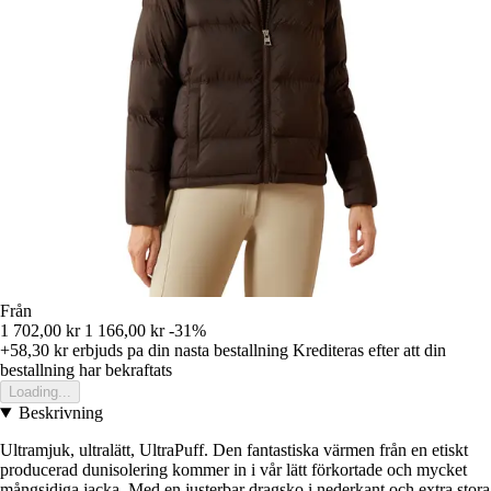
Från
1 702,00 kr
1 166,00 kr
-31%
+58,30 kr
erbjuds pa din nasta bestallning
Krediteras efter att din
bestallning har bekraftats
Loading...
Beskrivning
Ultramjuk, ultralätt, UltraPuff. Den fantastiska värmen från en etiskt
producerad dunisolering kommer in i vår lätt förkortade och mycket
mångsidiga jacka. Med en justerbar dragsko i nederkant och extra stora