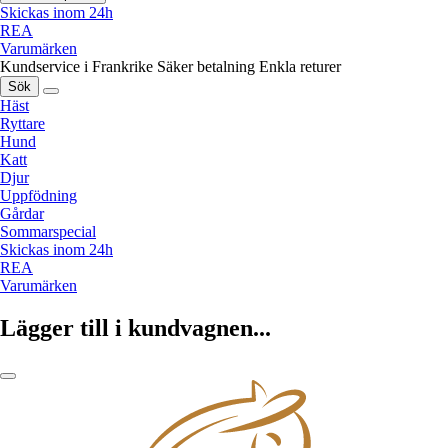
Skickas inom 24h
REA
Varumärken
Kundservice i Frankrike
Säker betalning
Enkla returer
Sök
Häst
Ryttare
Hund
Katt
Djur
Uppfödning
Gårdar
Sommarspecial
Skickas inom 24h
REA
Varumärken
Lägger till i kundvagnen...