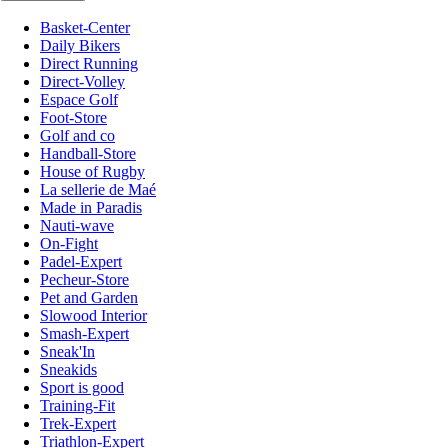
Basket-Center
Daily Bikers
Direct Running
Direct-Volley
Espace Golf
Foot-Store
Golf and co
Handball-Store
House of Rugby
La sellerie de Maé
Made in Paradis
Nauti-wave
On-Fight
Padel-Expert
Pecheur-Store
Pet and Garden
Slowood Interior
Smash-Expert
Sneak'In
Sneakids
Sport is good
Training-Fit
Trek-Expert
Triathlon-Expert