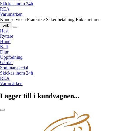
Skickas inom 24h
REA
Varumärken
Kundservice i Frankrike
Säker betalning
Enkla returer
Sök
Häst
Ryttare
Hund
Katt
Djur
Uppfödning
Gårdar
Sommarspecial
Skickas inom 24h
REA
Varumärken
Lägger till i kundvagnen...