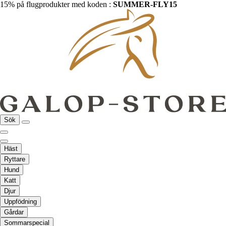
15% på flugprodukter med koden :
SUMMER-FLY15
Sök
Häst
Ryttare
Hund
Katt
Djur
Uppfödning
Gårdar
Sommarspecial