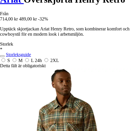
Från
714,00 kr
489,00 kr
-32%
Upptäck skjortjackan Ariat Henry Retro, som kombinerar komfort och
cowboystil för en modern look i arbetsmiljön.
Storlek
*
Storleksguide
S
M
L
24h
2XL
Detta fält är obligatoriskt