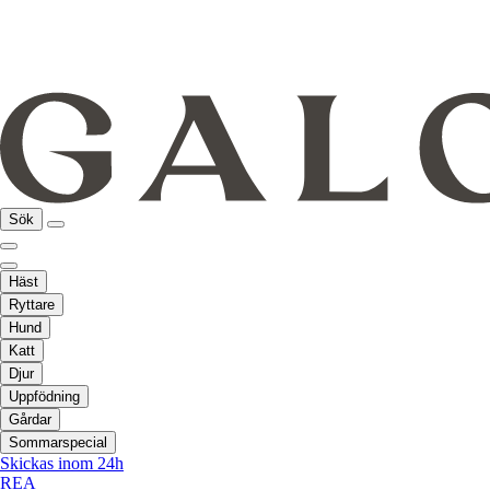
Sök
Häst
Ryttare
Hund
Katt
Djur
Uppfödning
Gårdar
Sommarspecial
Skickas inom 24h
REA