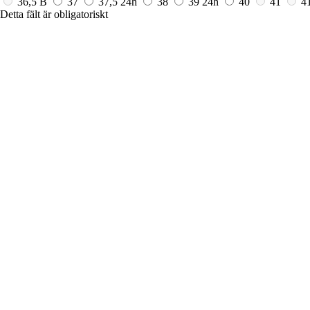
36,5 B
37
37,5
24h
38
39
24h
40
41
4
Detta fält är obligatoriskt