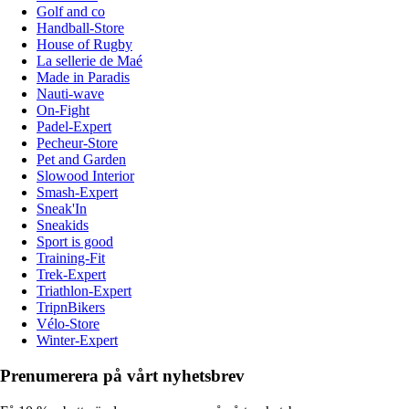
Golf and co
Handball-Store
House of Rugby
La sellerie de Maé
Made in Paradis
Nauti-wave
On-Fight
Padel-Expert
Pecheur-Store
Pet and Garden
Slowood Interior
Smash-Expert
Sneak'In
Sneakids
Sport is good
Training-Fit
Trek-Expert
Triathlon-Expert
TripnBikers
Vélo-Store
Winter-Expert
Prenumerera på vårt nyhetsbrev