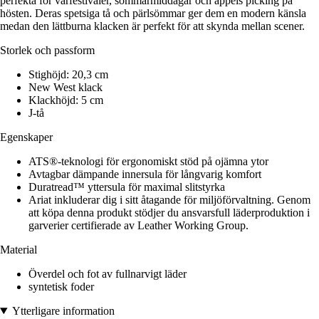
perfekta för vårfestivaler, sommarmiddagar och äppels picking på
hösten. Deras spetsiga tå och pärlsömmar ger dem en modern känsla
medan den lättburna klacken är perfekt för att skynda mellan scener.
Storlek och passform
Stighöjd: 20,3 cm
New West klack
Klackhöjd: 5 cm
J-tå
Egenskaper
ATS®-teknologi för ergonomiskt stöd på ojämna ytor
Avtagbar dämpande innersula för långvarig komfort
Duratread™ yttersula för maximal slitstyrka
Ariat inkluderar dig i sitt åtagande för miljöförvaltning. Genom
att köpa denna produkt stödjer du ansvarsfull läderproduktion i
garverier certifierade av Leather Working Group.
Material
Överdel och fot av fullnarvigt läder
syntetisk foder
Ytterligare information