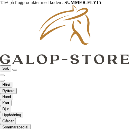
15% på flugprodukter med koden :
SUMMER-FLY15
Sök
Häst
Ryttare
Hund
Katt
Djur
Uppfödning
Gårdar
Sommarspecial