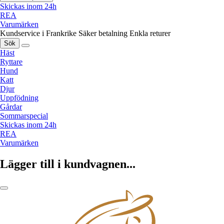
Skickas inom 24h
REA
Varumärken
Kundservice i Frankrike
Säker betalning
Enkla returer
Sök
Häst
Ryttare
Hund
Katt
Djur
Uppfödning
Gårdar
Sommarspecial
Skickas inom 24h
REA
Varumärken
Lägger till i kundvagnen...