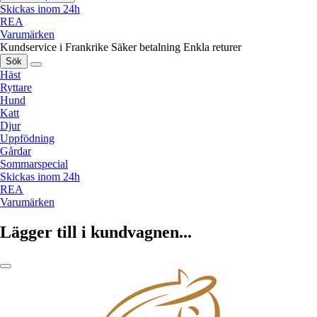
Skickas inom 24h
REA
Varumärken
Kundservice i Frankrike
Säker betalning
Enkla returer
Sök
Häst
Ryttare
Hund
Katt
Djur
Uppfödning
Gårdar
Sommarspecial
Skickas inom 24h
REA
Varumärken
Lägger till i kundvagnen...