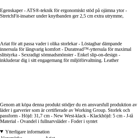
Egenskaper - ATS®-teknik för ergonomiskt stöd på ojämna ytor -
StretchFit-insatser under knytbanden ger 2,5 cm extra utrymme,
Ariat för att passa vader i olika storlekar - Löstagbar dämpande
innersula för långvarig komfort - Duratread™-yttersula för maximal
slitstyrka - Sexradigt sömnadsmönster - Enkel slip-on-design -
inkluderar dig i sitt engagemang för miljöförvaltning. Leather
Genom att köpa denna produkt stödjer du en ansvarsfull produktion av
läder i garverier som är certifierade av Working Group. Storlek och
passform - Höjd: 31,7 cm - New West-klack - Klackhöjd: 5 cm - J-tå
Material - Ovandel i fullnarvsläder - Foder i syntet
Ytterligare information