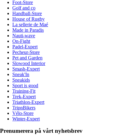
Foot-Store
Golf and co
Handball-Store
House of Rugby
La sellerie de Maé
Made in Paradis
Nauti-wave
On-Fight
Padel-Expert
Pecheur-Store
Pet and Garden
Slowood Interior
Smash-Expert
Sneak'In
Sneakids
Sport is good
Training-Fit
Trek-Expert
Triathlon-Expert
TripnBikers
Vélo-Store
Winter-Expert
Prenumerera på vårt nyhetsbrev