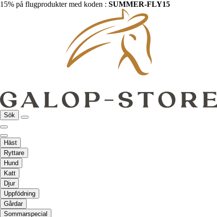
15% på flugprodukter med koden :
SUMMER-FLY15
Sök
Häst
Ryttare
Hund
Katt
Djur
Uppfödning
Gårdar
Sommarspecial