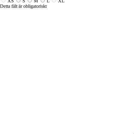
XS
S
M
L
XL
Detta fält är obligatoriskt