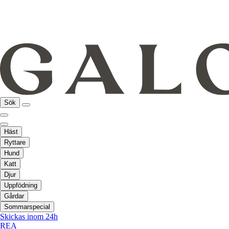
Sök
Häst
Ryttare
Hund
Katt
Djur
Uppfödning
Gårdar
Sommarspecial
Skickas inom 24h
REA