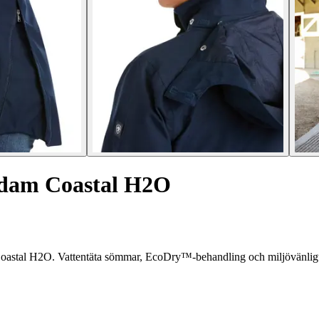
 dam Coastal H2O
Coastal H2O. Vattentäta sömmar, EcoDry™-behandling och miljövänligt