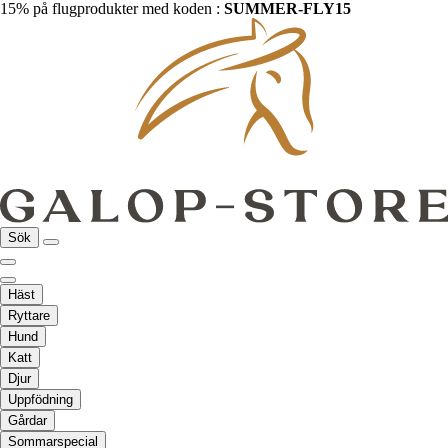
15% på flugprodukter med koden :
SUMMER-FLY15
Sök
Häst
Ryttare
Hund
Katt
Djur
Uppfödning
Gårdar
Sommarspecial