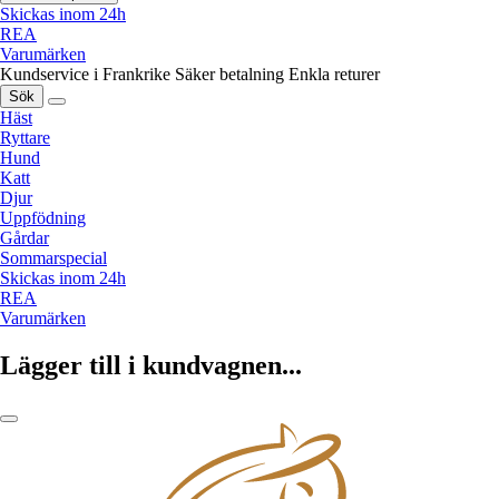
Skickas inom 24h
REA
Varumärken
Kundservice i Frankrike
Säker betalning
Enkla returer
Sök
Häst
Ryttare
Hund
Katt
Djur
Uppfödning
Gårdar
Sommarspecial
Skickas inom 24h
REA
Varumärken
Lägger till i kundvagnen...