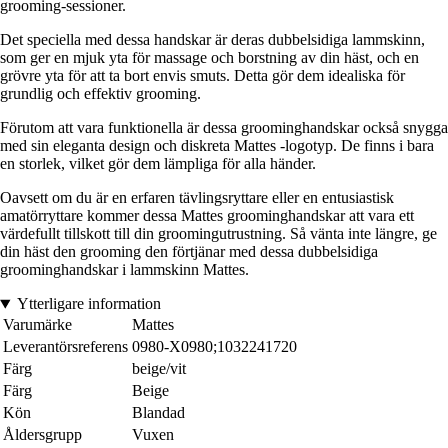
grooming-sessioner.
Det speciella med dessa handskar är deras dubbelsidiga lammskinn,
som ger en mjuk yta för massage och borstning av din häst, och en
grövre yta för att ta bort envis smuts. Detta gör dem idealiska för
grundlig och effektiv grooming.
Förutom att vara funktionella är dessa groominghandskar också snygga
med sin eleganta design och diskreta Mattes -logotyp. De finns i bara
en storlek, vilket gör dem lämpliga för alla händer.
Oavsett om du är en erfaren tävlingsryttare eller en entusiastisk
amatörryttare kommer dessa Mattes groominghandskar att vara ett
värdefullt tillskott till din groomingutrustning. Så vänta inte längre, ge
din häst den grooming den förtjänar med dessa dubbelsidiga
groominghandskar i lammskinn Mattes.
Ytterligare information
Varumärke
Mattes
Leverantörsreferens
0980-X0980;1032241720
Färg
beige/vit
Färg
Beige
Kön
Blandad
Åldersgrupp
Vuxen