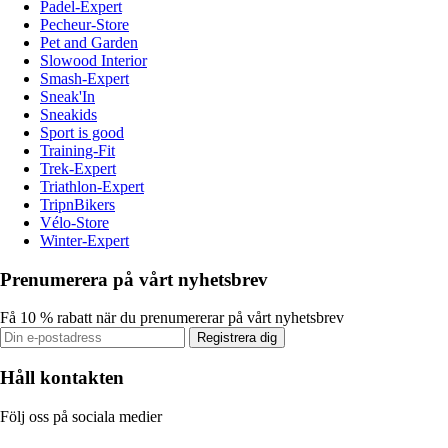
Padel-Expert
Pecheur-Store
Pet and Garden
Slowood Interior
Smash-Expert
Sneak'In
Sneakids
Sport is good
Training-Fit
Trek-Expert
Triathlon-Expert
TripnBikers
Vélo-Store
Winter-Expert
Prenumerera på vårt nyhetsbrev
Få 10 % rabatt när du prenumererar på vårt nyhetsbrev
Registrera dig
Håll kontakten
Följ oss på sociala medier