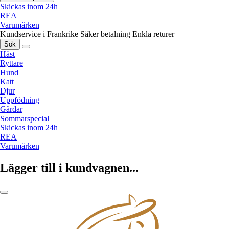
Skickas inom 24h
REA
Varumärken
Kundservice i Frankrike
Säker betalning
Enkla returer
Sök
Häst
Ryttare
Hund
Katt
Djur
Uppfödning
Gårdar
Sommarspecial
Skickas inom 24h
REA
Varumärken
Lägger till i kundvagnen...