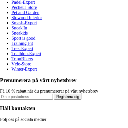
Padel-Expert
Pecheur-Store
Pet and Garden
Slowood Interior
Smash-Expert
Sneak'In
Sneakids
Sport is good
Training-Fit
Trek-Expert
Triathlon-Expert
TripnBikers
Vélo-Store
Winter-Expert
Prenumerera på vårt nyhetsbrev
Få 10 % rabatt när du prenumererar på vårt nyhetsbrev
Registrera dig
Håll kontakten
Följ oss på sociala medier