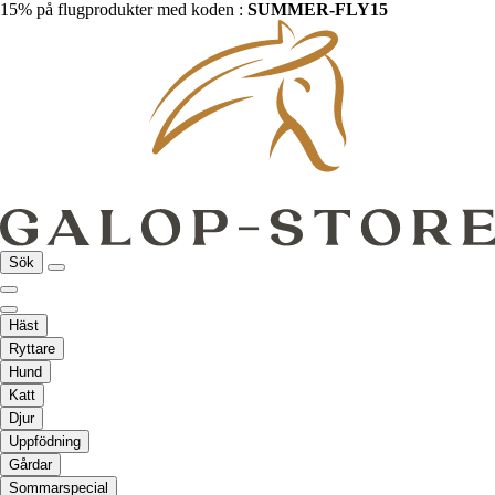
15% på flugprodukter med koden :
SUMMER-FLY15
Sök
Häst
Ryttare
Hund
Katt
Djur
Uppfödning
Gårdar
Sommarspecial